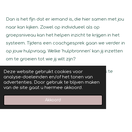
Dan is het fijn dat er iemand is, die hier samen met jou
naar kan kijken.
Zowel op individueel als op
groepsniveau kan het helpen inzicht te krijgen in het
systeem. Tijdens een coachgesprek gaan we verder in
op jouw hulpvraag.
Welke 'hulpbronnen' kan jij inzetten
om te groeien tot wie jij wilt zijn?
Nieuwsgierig? Je bent altijd welkom om kennis te
Deze website gebruikt cookies voor
analyse-doeleinden en/of het tonen van
maken. Ik zie je graag!
advertenties. Door gebruik te blijven maken
van de site gaat u hiermee akkoord.
Akkoord
Neem gerust contact op