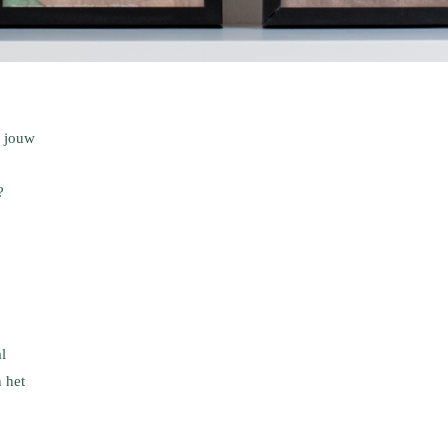
n jouw
?
l
n het