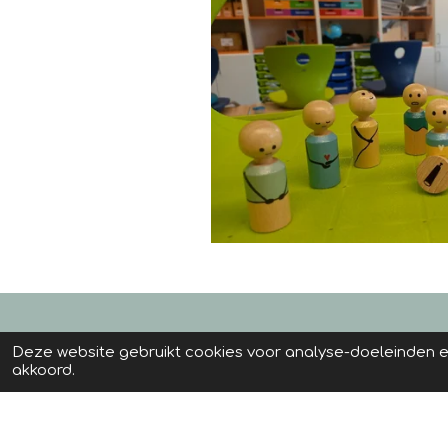
Deze website gebruikt cookies voor analyse-doeleinden en
Kim Coaching
akkoord.
info@kimcoaching.nl
Tel. 06-22508867
Ds. L. Tinholtstraat 42