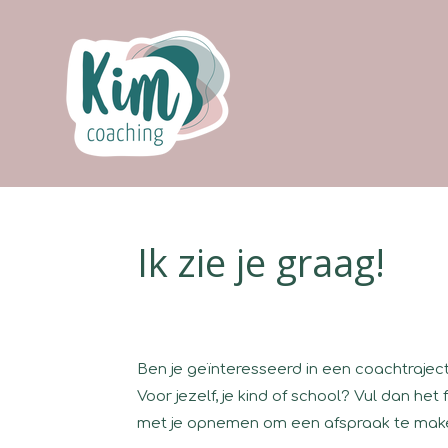
Ga
direct
naar
de
hoofdinhoud
Ik zie je graag!
Ben je geïnteresseerd in een coachtrajec
Voor jezelf, je kind of school? Vul dan het
met je opnemen om een afspraak te make